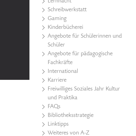
Lernnacht
Schreibwerkstatt
Gaming
Kinderbücherei
Angebote für Schülerinnen und
Schüler
Angebote für pädagogische
Fachkräfte
International
Karriere
Freiwilliges Soziales Jahr Kultur
und Praktika
FAQs
Bibliotheksstrategie
Linktipps
Weiteres von A-Z