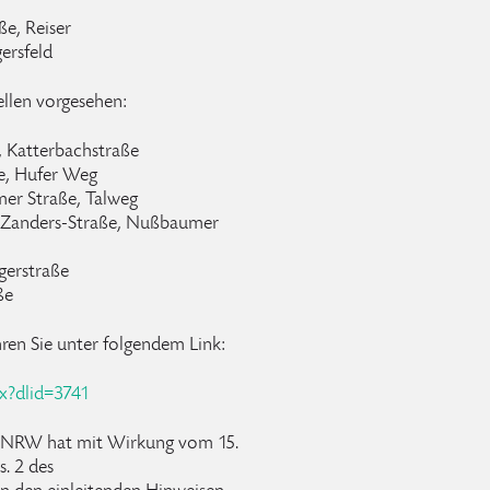
ße, Reiser
gersfeld
llen vorgesehen:
e, Katterbachstraße
ße, Hufer Weg
mer Straße, Talweg
rd-Zanders-Straße, Nußbaumer
ägerstraße
ße
hren Sie unter folgendem Link:
px?dlid=3741
s NRW hat mit Wirkung vom 15.
s. 2 des