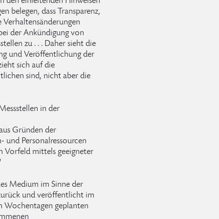
n den einleitenden Hinweisen
en belegen, dass Transparenz,
ve Verhaltensänderungen
bei der Ankündigung von
llen zu . . . Daher sieht die
ng und Veröffentlichung der
eht sich auf die
tlichen sind, nicht aber die
Messstellen in der
aus Gründen der
h- und Personalressourcen
m Vorfeld mittels geeigneter
"
etes Medium im Sinne der
 zurück und veröffentlicht im
en Wochentagen geplanten
nommenen