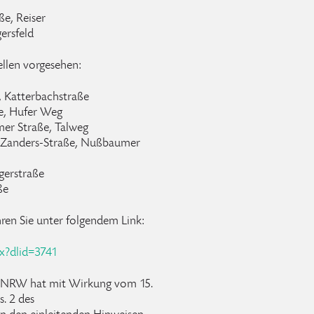
ße, Reiser
gersfeld
llen vorgesehen:
e, Katterbachstraße
ße, Hufer Weg
mer Straße, Talweg
rd-Zanders-Straße, Nußbaumer
ägerstraße
ße
hren Sie unter folgendem Link:
px?dlid=3741
s NRW hat mit Wirkung vom 15.
s. 2 des