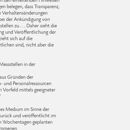
n den einleitenden Hinweisen
en belegen, dass Transparenz,
ve Verhaltensänderungen
bei der Ankündigung von
llen zu . . . Daher sieht die
ng und Veröffentlichung der
eht sich auf die
tlichen sind, nicht aber die
Messstellen in der
aus Gründen der
h- und Personalressourcen
m Vorfeld mittels geeigneter
"
etes Medium im Sinne der
 zurück und veröffentlicht im
en Wochentagen geplanten
nommenen