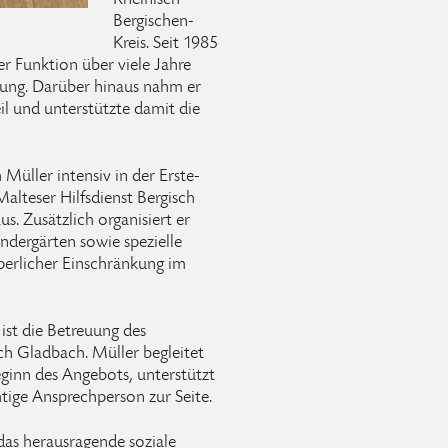
Rheinisch-
Bergischen-
Kreis. Seit 1985
er Funktion über viele Jahre
rung. Darüber hinaus nahm er
il und unterstützte damit die
üller intensiv in der Erste-
Malteser Hilfsdienst Bergisch
s. Zusätzlich organisiert er
indergärten sowie spezielle
perlicher Einschränkung im
ist die Betreuung des
ch Gladbach. Müller begleitet
eginn des Angebots, unterstützt
htige Ansprechperson zur Seite.
das herausragende soziale