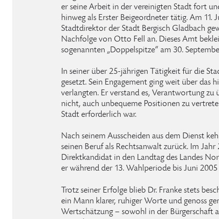
er seine Arbeit in der vereinigten Stadt fort u
hinweg als Erster Beigeordneter tätig. Am 11. 
Stadtdirektor der Stadt Bergisch Gladbach gew
Nachfolge von Otto Fell an. Dieses Amt beklei
sogenannten „Doppelspitze“ am 30. Septembe
In seiner über 25-jährigen Tätigkeit für die S
gesetzt. Sein Engagement ging weit über das 
verlangten. Er verstand es, Verantwortung zu
nicht, auch unbequeme Positionen zu vertreten
Stadt erforderlich war.
Nach seinem Ausscheiden aus dem Dienst kehrt
seinen Beruf als Rechtsanwalt zurück. Im Jahr
Direktkandidat in den Landtag des Landes No
er während der 13. Wahlperiode bis Juni 2005
Trotz seiner Erfolge blieb Dr. Franke stets besc
ein Mann klarer, ruhiger Worte und genoss ge
Wertschätzung – sowohl in der Bürgerschaft a