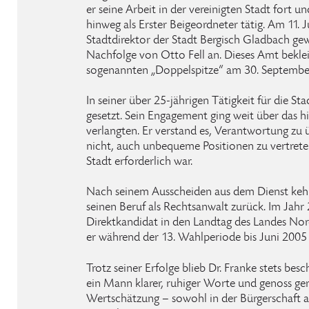
er seine Arbeit in der vereinigten Stadt fort u
hinweg als Erster Beigeordneter tätig. Am 11. 
Stadtdirektor der Stadt Bergisch Gladbach gew
Nachfolge von Otto Fell an. Dieses Amt beklei
sogenannten „Doppelspitze“ am 30. Septembe
In seiner über 25-jährigen Tätigkeit für die S
gesetzt. Sein Engagement ging weit über das 
verlangten. Er verstand es, Verantwortung zu
nicht, auch unbequeme Positionen zu vertreten
Stadt erforderlich war.
Nach seinem Ausscheiden aus dem Dienst kehrt
seinen Beruf als Rechtsanwalt zurück. Im Jahr
Direktkandidat in den Landtag des Landes No
er während der 13. Wahlperiode bis Juni 2005
Trotz seiner Erfolge blieb Dr. Franke stets besc
ein Mann klarer, ruhiger Worte und genoss ge
Wertschätzung – sowohl in der Bürgerschaft a