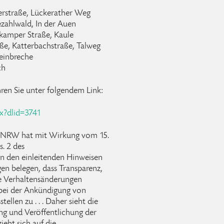
erstraße, Lückerather Weg
zahlwald, In der Auen
kamper Straße, Kaule
aße, Katterbachstraße, Talweg
teinbreche
ch
hren Sie unter folgendem Link:
px?dlid=3741
s NRW hat mit Wirkung vom 15.
s. 2 des
n den einleitenden Hinweisen
en belegen, dass Transparenz,
ve Verhaltensänderungen
bei der Ankündigung von
llen zu . . . Daher sieht die
ng und Veröffentlichung der