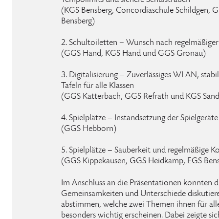
Tempolimits und sichere Schulstraßen
(KGS Bensberg, Concordiaschule Schildgen, 
Bensberg)
2. Schultoiletten – Wunsch nach regelmäßige
(GGS Hand, KGS Hand und GGS Gronau)
3. Digitalisierung – Zuverlässiges WLAN, stab
Tafeln für alle Klassen
(GGS Katterbach, GGS Refrath und KGS Sand
4. Spielplätze – Instandsetzung der Spielgeräte
(GGS Hebborn)
5. Spielplätze – Sauberkeit und regelmäßige Ko
(GGS Kippekausen, GGS Heidkamp, EGS Bens
Im Anschluss an die Präsentationen konnten di
Gemeinsamkeiten und Unterschiede diskutier
abstimmen, welche zwei Themen ihnen für alle
besonders wichtig erscheinen. Dabei zeigte sic