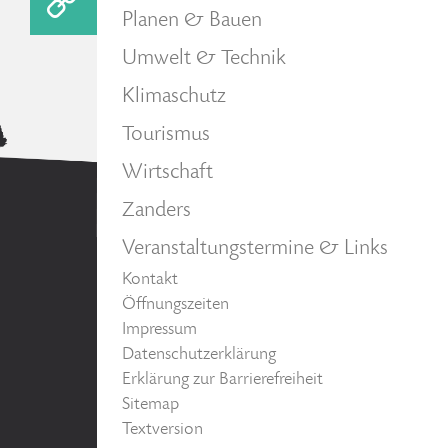
Planen & Bauen
Umwelt & Technik
Klimaschutz
Tourismus
Wirtschaft
Zanders
Veranstaltungstermine & Links
Kontakt
Öffnungszeiten
Impressum
Datenschutzerklärung
Erklärung zur Barrierefreiheit
Sitemap
Textversion