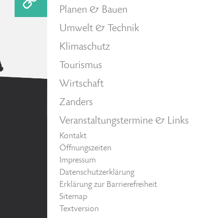
Planen & Bauen
Umwelt & Technik
Klimaschutz
Tourismus
Wirtschaft
Zanders
Veranstaltungstermine & Links
Kontakt
Öffnungszeiten
Impressum
Datenschutzerklärung
Erklärung zur Barrierefreiheit
Sitemap
Textversion