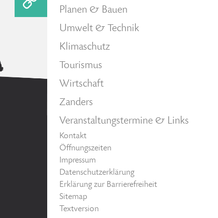
Planen & Bauen
Umwelt & Technik
Klimaschutz
Tourismus
Wirtschaft
Zanders
Veranstaltungstermine & Links
Kontakt
Öffnungszeiten
Impressum
Datenschutzerklärung
Erklärung zur Barrierefreiheit
Sitemap
Textversion