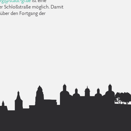
rg
@
stadt-gl
.
de
ist eine
r Schloßstraße möglich. Damit
 über den Fortgang der