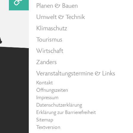
Planen & Bauen
Umwelt & Technik
Klimaschutz
Tourismus
Wirtschaft
Zanders
Veranstaltungstermine & Links
Kontakt
Öffnungszeiten
Impressum
Datenschutzerklärung
Erklärung zur Barrierefreiheit
Sitemap
Textversion