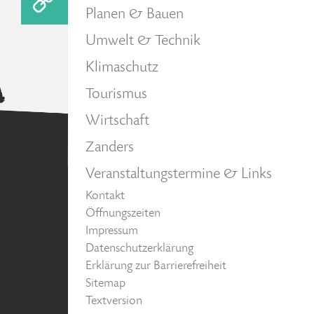
Planen & Bauen
Umwelt & Technik
Klimaschutz
Tourismus
Wirtschaft
Zanders
Veranstaltungstermine & Links
Kontakt
Öffnungszeiten
Impressum
Datenschutzerklärung
Erklärung zur Barrierefreiheit
Sitemap
Textversion