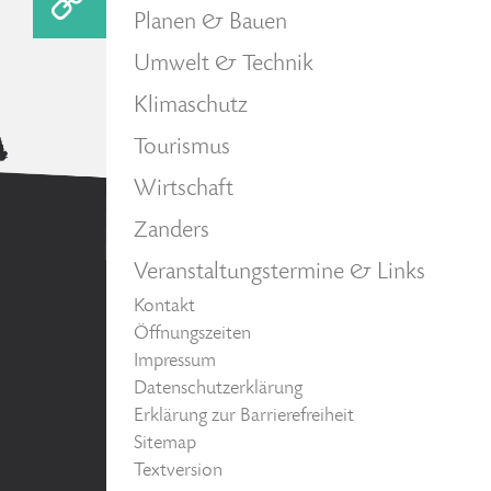
Planen & Bauen
Umwelt & Technik
Klimaschutz
Tourismus
Wirtschaft
Zanders
Veranstaltungstermine & Links
Kontakt
Öffnungszeiten
Impressum
Datenschutzerklärung
Erklärung zur Barrierefreiheit
Sitemap
Textversion