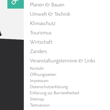
Planen & Bauen
Umwelt & Technik
Klimaschutz
Tourismus
Wirtschaft
Zanders
Veranstaltungstermine & Links
Kontakt
Öffnungszeiten
Impressum
Datenschutzerklärung
Erklärung zur Barrierefreiheit
Sitemap
Textversion