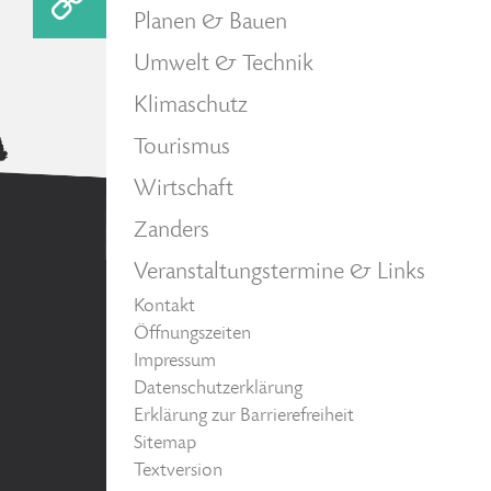
Planen & Bauen
Umwelt & Technik
Klimaschutz
Tourismus
Wirtschaft
Zanders
Veranstaltungstermine & Links
Kontakt
Öffnungszeiten
Impressum
Datenschutzerklärung
Erklärung zur Barrierefreiheit
Sitemap
Textversion