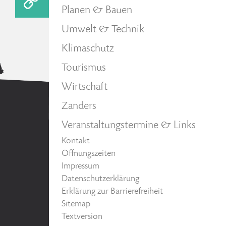
Planen & Bauen
Umwelt & Technik
Klimaschutz
Tourismus
Wirtschaft
Zanders
Veranstaltungstermine & Links
Kontakt
Öffnungszeiten
Impressum
Datenschutzerklärung
Erklärung zur Barrierefreiheit
Sitemap
Textversion