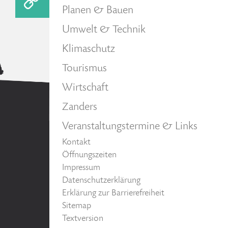
Planen & Bauen
Umwelt & Technik
Klimaschutz
Tourismus
Wirtschaft
Zanders
Veranstaltungstermine & Links
Kontakt
Öffnungszeiten
Impressum
Datenschutzerklärung
Erklärung zur Barrierefreiheit
Sitemap
Textversion