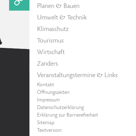
Planen & Bauen
Umwelt & Technik
Klimaschutz
Tourismus
Wirtschaft
Zanders
Veranstaltungstermine & Links
Kontakt
Öffnungszeiten
Impressum
Datenschutzerklärung
Erklärung zur Barrierefreiheit
Sitemap
Textversion