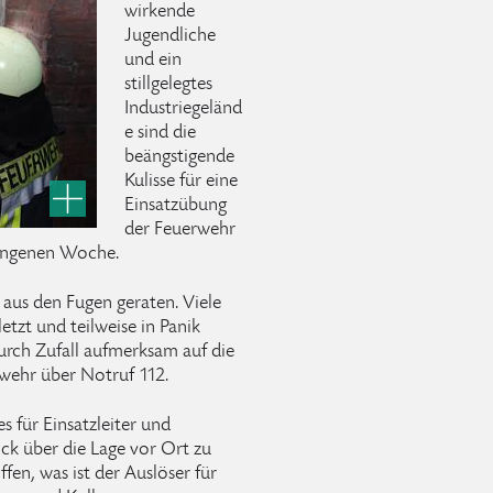
wirkende
Jugendliche
und ein
stillgelegtes
Industriegeländ
e sind die
beängstigende
Kulisse für eine
Einsatzübung
der Feuerwehr
gangenen Woche.
t aus den Fugen geraten. Viele
etzt und teilweise in Panik
urch Zufall aufmerksam auf die
rwehr über Notruf 112.
es für Einsatzleiter und
ick über die Lage vor Ort zu
offen, was ist der Auslöser für