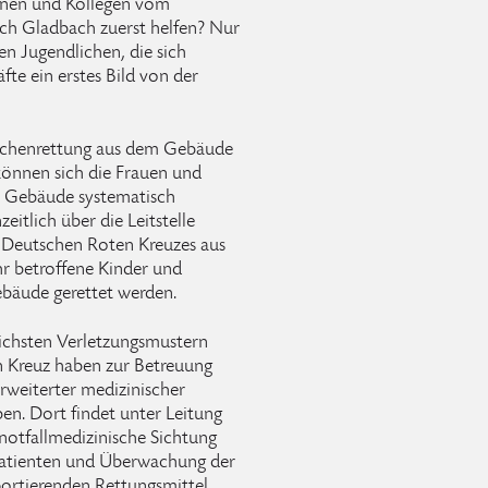
innen und Kollegen vom
ch Gladbach zuerst helfen? Nur
n Jugendlichen, die sich
te ein erstes Bild von der
nschenrettung aus dem Gebäude
önnen sich die Frauen und
s Gebäude systematisch
eitlich über die Leitstelle
s Deutschen Roten Kreuzes aus
r betroffene Kinder und
bäude gerettet werden.
lichsten Verletzungsmustern
n Kreuz haben zur Betreuung
rweiterter medizinischer
ben. Dort findet unter Leitung
otfallmedizinische Sichtung
Patienten und Überwachung der
portierenden Rettungsmittel