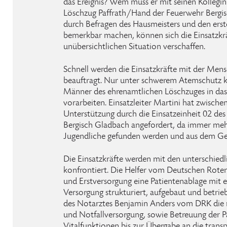
das Ereignis? Wem muss er mit seinen Kolleg
Löschzug Paffrath/Hand der Feuerwehr Bergis
durch Befragen des Hausmeisters und den erste
bemerkbar machen, können sich die Einsatzkräf
unübersichtlichen Situation verschaffen.
Schnell werden die Einsatzkräfte mit der Me
beauftragt. Nur unter schwerem Atemschutz k
Männer des ehrenamtlichen Löschzuges in da
vorarbeiten. Einsatzleiter Martini hat zwischenz
Unterstützung durch die Einsatzeinheit 02 de
Bergisch Gladbach angefordert, da immer meh
Jugendliche gefunden werden und aus dem Ge
Die Einsatzkräfte werden mit den unterschied
konfrontiert. Die Helfer vom Deutschen Rote
und Erstversorgung eine Patientenablage mit e
Versorgung strukturiert, aufgebaut und betrie
des Notarztes Benjamin Anders vom DRK die n
und Notfallversorgung, sowie Betreuung der 
Vitalfunktionen bis zur Übergabe an die trans