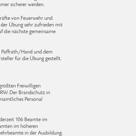
mmer sicherer werden.
kräfte von Feuerwehr und
der Übung sehr zufrieden mit
 auf die nächste gemeinsame
hr Paffrath/Hand und dem
teller für die Übung gestellt.
größten Freiwilligen
RW. Der Brandschutz in
enamtliches Personal
 derzeit 106 Beamte im
eamten im höheren
ehrbeamte in der Ausbildung.