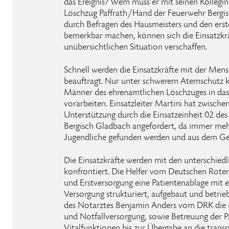
das Ereignis? Wem muss er mit seinen Kolleg
Löschzug Paffrath/Hand der Feuerwehr Bergis
durch Befragen des Hausmeisters und den erste
bemerkbar machen, können sich die Einsatzkräf
unübersichtlichen Situation verschaffen.
Schnell werden die Einsatzkräfte mit der Me
beauftragt. Nur unter schwerem Atemschutz k
Männer des ehrenamtlichen Löschzuges in da
vorarbeiten. Einsatzleiter Martini hat zwischenz
Unterstützung durch die Einsatzeinheit 02 de
Bergisch Gladbach angefordert, da immer meh
Jugendliche gefunden werden und aus dem Ge
Die Einsatzkräfte werden mit den unterschied
konfrontiert. Die Helfer vom Deutschen Rote
und Erstversorgung eine Patientenablage mit e
Versorgung strukturiert, aufgebaut und betrie
des Notarztes Benjamin Anders vom DRK die n
und Notfallversorgung, sowie Betreuung der 
Vitalfunktionen bis zur Übergabe an die trans