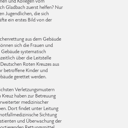
innen und Kollegen vom
ch Gladbach zuerst helfen? Nur
n Jugendlichen, die sich
te ein erstes Bild von der
nschenrettung aus dem Gebäude
önnen sich die Frauen und
s Gebäude systematisch
eitlich über die Leitstelle
s Deutschen Roten Kreuzes aus
r betroffene Kinder und
bäude gerettet werden.
lichsten Verletzungsmustern
n Kreuz haben zur Betreuung
rweiterter medizinischer
ben. Dort findet unter Leitung
otfallmedizinische Sichtung
Patienten und Überwachung der
portierenden Rettungsmittel