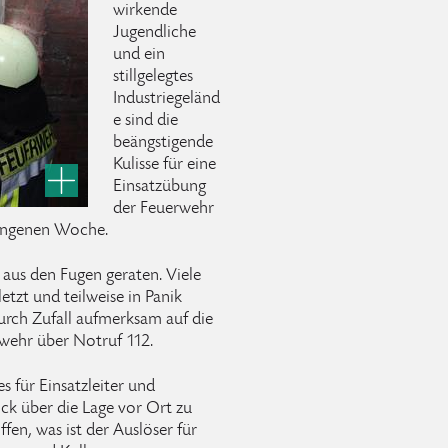
wirkende
Jugendliche
und ein
stillgelegtes
Industriegeländ
e sind die
beängstigende
Kulisse für eine
Einsatzübung
der Feuerwehr
gangenen Woche.
t aus den Fugen geraten. Viele
etzt und teilweise in Panik
urch Zufall aufmerksam auf die
rwehr über Notruf 112.
es für Einsatzleiter und
ick über die Lage vor Ort zu
offen, was ist der Auslöser für