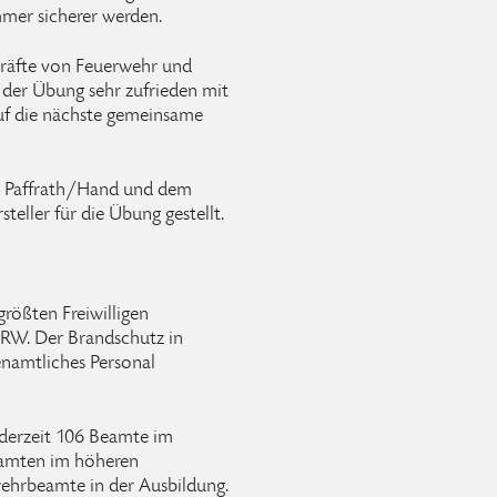
mmer sicherer werden.
kräfte von Feuerwehr und
der Übung sehr zufrieden mit
 auf die nächste gemeinsame
hr Paffrath/Hand und dem
teller für die Übung gestellt.
größten Freiwilligen
RW. Der Brandschutz in
enamtliches Personal
 derzeit 106 Beamte im
eamten im höheren
ehrbeamte in der Ausbildung.