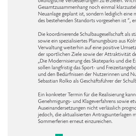
ökologische Verbesserungen zu erzielen. Wicht
Gesamtzusammenhang noch einmal klarzustelle
Neuanlage geplant ist, sondern lediglich ein
des bestehenden Standorts vorgesehen ist “, er
Die koordinierende Schulbaugesellschaft als st
sowie ein spezialisiertes Planungsbüro aus Kö
Verwaltung weiterhin auf eine positive Umset
der sportlichen Ziele sowie der Attraktivität d
„Die Modernisierung des Skateparks und die E
sollen langfristig das Sport- und Freizeitange
und den Bedürfnissen der Nutzerinnen und Nu
Sebastian Rolko als Geschäftsführer der Sch
Ein konkreter Termin für die Realisierung kan
Genehmigungs- und Klageverfahrens sowie etwa
Auseinandersetzungen nicht verlässlich prognost
jedoch, die aktualisierten Antragsunterlagen 
Sommerferien erneut einzureichen.