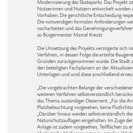
Modernisierung des Skateparks. Das Projekt i
Nutzerinnen und Nutzern entwickelt worden un
Vorhaben. Die gerichtliche Entscheidung respek
Die notwendigen formalen Anforderungen werd
nacharbeiten und das Genehmigungsverfahren 
so Bürgermeister Marcel Kreutz
Die Umsetzung des Projekts verzögerte sich n
Verfahren, in dessen Folge die erteilte Bauge
Gründen zurückgenommen wurde. Die Stadt ar
den beteiligten Fachplanern an der Aktualisier
Unterlagen und wird diese anschließend erneu
„Die vorgebrachten Belange der verschiedenen
weiteren Verfahren selbstverständlich berücksic
das Thema zuständiger Dezernent. „Für die Anla
Platzbeleuchtung vorgesehen, keine Flutlichtanl
„Darüber hinaus werden selbstverständlich di
Naturschutzauflagen eingehalten. Im Zuge de
Anlage ist zudem vorgesehen, Teilflächen zu e