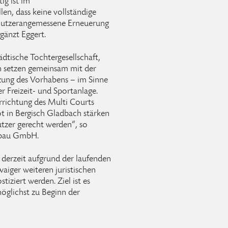
ig ist im
n, dass keine vollständige
e nutzerangemessene Erneuerung
gänzt Eggert.
ädtische Tochtergesellschaft,
ln setzen gemeinsam mit der
zung des Vorhabens – im Sinne
er Freizeit- und Sportanlage.
rrichtung des Multi Courts
bot in Bergisch Gladbach stärken
tzer gerecht werden“, so
ulbau GmbH.
n derzeit aufgrund der laufenden
iger weiteren juristischen
iziert werden. Ziel ist es
möglichst zu Beginn der