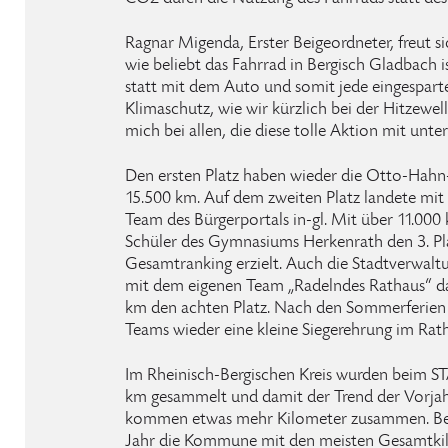
Ragnar Migenda, Erster Beigeordneter, freut si
wie beliebt das Fahrrad in Bergisch Gladbach 
statt mit dem Auto und somit jede eingespart
Klimaschutz, wie wir kürzlich bei der Hitzewel
mich bei allen, die diese tolle Aktion mit unte
Den ersten Platz haben wieder die Otto-Hahn-
15.500 km. Auf dem zweiten Platz landete mit
Team des Bürgerportals in-gl. Mit über 11.00
Schüler des Gymnasiums Herkenrath den 3. Pla
Gesamtranking erzielt. Auch die Stadtverwalt
mit dem eigenen Team „Radelndes Rathaus“ da
km den achten Platz. Nach den Sommerferien wi
Teams wieder eine kleine Siegerehrung im Rat
Im Rheinisch-Bergischen Kreis wurden beim
km gesammelt und damit der Trend der Vorjahr
kommen etwas mehr Kilometer zusammen. Berg
Jahr die Kommune mit den meisten Gesamtki