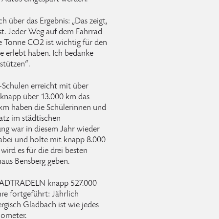
ch über das Ergebnis: „Das zeigt,
ist. Jeder Weg auf dem Fahrrad
e Tonne CO2 ist wichtig für den
le erlebt haben. Ich bedanke
rstützen“.
Schulen erreicht mit über
 knapp über 13.000 km das
0 km haben die Schülerinnen und
tz im städtischen
ung war in diesem Jahr wieder
bei und holte mit knapp 8.000
rd es für die drei besten
haus Bensberg geben.
 STADTRADELN knapp 527.000
e fortgeführt: Jährlich
isch Gladbach ist wie jedes
lometer.