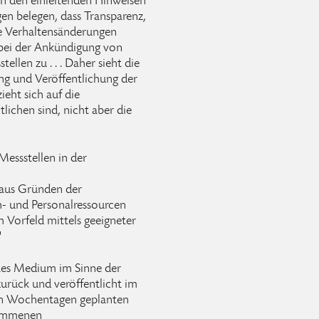
n den einleitenden Hinweisen
en belegen, dass Transparenz,
ve Verhaltensänderungen
bei der Ankündigung von
llen zu . . . Daher sieht die
ng und Veröffentlichung der
eht sich auf die
tlichen sind, nicht aber die
Messstellen in der
aus Gründen der
h- und Personalressourcen
m Vorfeld mittels geeigneter
"
etes Medium im Sinne der
 zurück und veröffentlicht im
en Wochentagen geplanten
nommenen