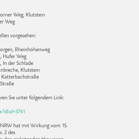
orner Weg, Klutstein
fer Weg
llen vorgesehen:
morgen, Rheinhöhenweg
e, Hufer Weg
, In der Schlade
inbreche, Klutstein
e, Katterbachstraße
 Straße
hren Sie unter folgendem Link:
px?dlid=3741
s NRW hat mit Wirkung vom 15.
s. 2 des