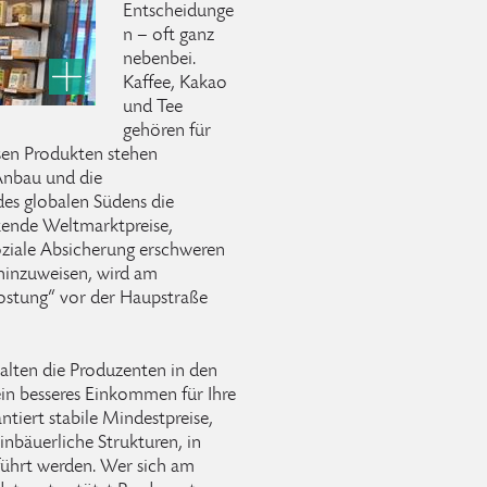
Entscheidunge
n – oft ganz
nebenbei.
Kaffee, Kakao
und Tee
gehören für
sen Produkten stehen
Anbau und die
des globalen Südens die
kende Weltmarktpreise,
oziale Absicherung erschweren
 hinzuweisen, wird am
kostung“ vor der Haupstraße
alten die Produzenten in den
in besseres Einkommen für Ihre
antiert stabile Mindestpreise,
inbäuerliche Strukturen, in
hrt werden. Wer sich am