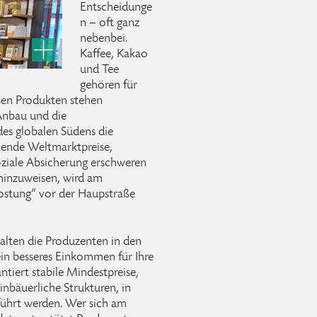
Entscheidunge
n – oft ganz
nebenbei.
Kaffee, Kakao
und Tee
gehören für
sen Produkten stehen
Anbau und die
des globalen Südens die
kende Weltmarktpreise,
oziale Absicherung erschweren
 hinzuweisen, wird am
kostung“ vor der Haupstraße
alten die Produzenten in den
in besseres Einkommen für Ihre
antiert stabile Mindestpreise,
inbäuerliche Strukturen, in
hrt werden. Wer sich am