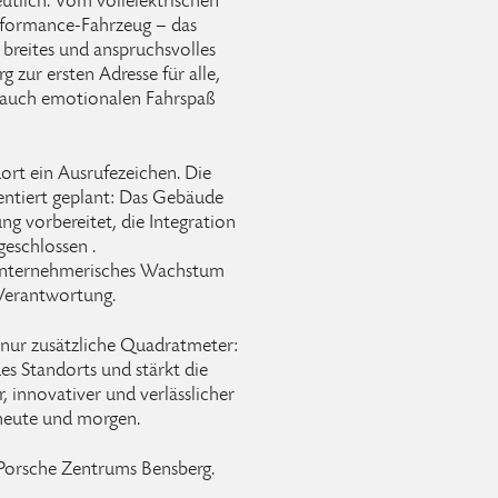
utlich. Vom vollelektrischen
erformance-Fahrzeug – das
breites und anspruchsvolles
zur ersten Adresse für alle,
s auch emotionalen Fahrspaß
ort ein Ausrufezeichen. Die
entiert geplant: Das Gebäude
ung vorbereitet, die Integration
geschlossen .
 unternehmerisches Wachstum
 Verantwortung.
 nur zusätzliche Quadratmeter:
 des Standorts und stärkt die
, innovativer und verlässlicher
 heute und morgen.
 Porsche Zentrums Bensberg.