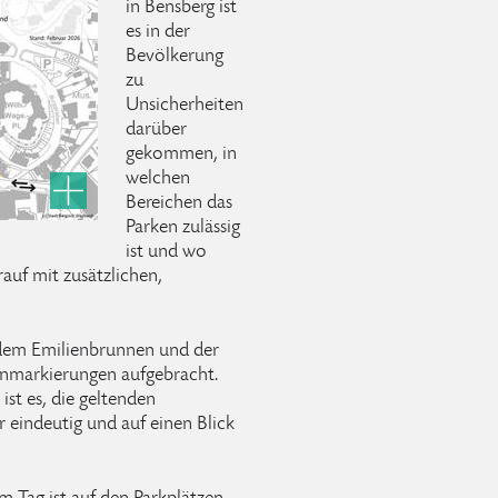
in Bensberg ist
es in der
Bevölkerung
zu
Unsicherheiten
darüber
gekommen, in
welchen
Bereichen das
Parken zulässig
ist und wo
rauf mit zusätzlichen,
dem Emilienbrunnen und der
nmarkierungen aufgebracht.
ist es, die geltenden
r eindeutig und auf einen Blick