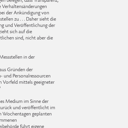
en belegen, dass Transparenz,
ve Verhaltensänderungen
bei der Ankündigung von
llen zu . . . Daher sieht die
ng und Veröffentlichung der
eht sich auf die
tlichen sind, nicht aber die
Messstellen in der
aus Gründen der
h- und Personalressourcen
m Vorfeld mittels geeigneter
"
etes Medium im Sinne der
 zurück und veröffentlicht im
en Wochentagen geplanten
nommenen
ibehörde führt eigene