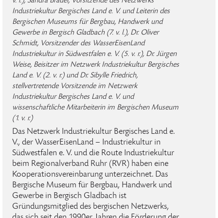
v. l.), Sandra Brauer, Vorsitzende des Netzwerks
Industriekultur Bergisches Land e. V. und Leiterin des
Bergischen Museums für Bergbau, Handwerk und
Gewerbe in Bergisch Gladbach (7. v. l.), Dr. Oliver
Schmidt, Vorsitzender des WasserEisenLand
Industriekultur in Südwestfalen e. V. (5. v. r.), Dr. Jürgen
Weise, Beisitzer im Netzwerk Industriekultur Bergisches
Land e. V. (2. v. r.) und Dr. Sibylle Friedrich,
stellvertretende Vorsitzende im Netzwerk
Industriekultur Bergisches Land e. V. und
wissenschaftliche Mitarbeiterin im Bergischen Museum
(1. v. r.)
Das Netzwerk Industriekultur Bergisches Land e.
V., der WasserEisenLand – Industriekultur in
Südwestfalen e. V. und die Route Industriekultur
beim Regionalverband Ruhr (RVR) haben eine
Kooperationsvereinbarung unterzeichnet. Das
Bergische Museum für Bergbau, Handwerk und
Gewerbe in Bergisch Gladbach ist
Gründungsmitglied des bergischen Netzwerks,
das sich seit den 1990er Jahren die Förderung der