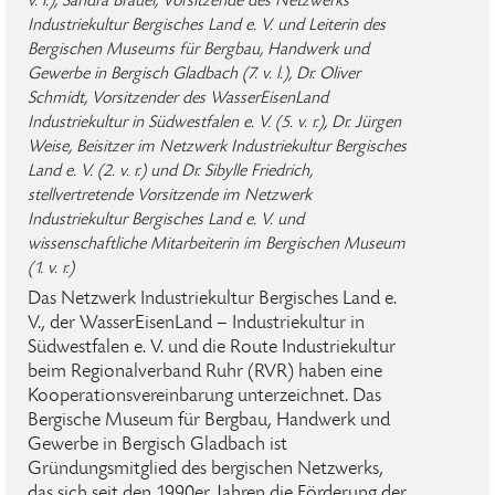
v. l.), Sandra Brauer, Vorsitzende des Netzwerks
Industriekultur Bergisches Land e. V. und Leiterin des
Bergischen Museums für Bergbau, Handwerk und
Gewerbe in Bergisch Gladbach (7. v. l.), Dr. Oliver
Schmidt, Vorsitzender des WasserEisenLand
Industriekultur in Südwestfalen e. V. (5. v. r.), Dr. Jürgen
Weise, Beisitzer im Netzwerk Industriekultur Bergisches
Land e. V. (2. v. r.) und Dr. Sibylle Friedrich,
stellvertretende Vorsitzende im Netzwerk
Industriekultur Bergisches Land e. V. und
wissenschaftliche Mitarbeiterin im Bergischen Museum
(1. v. r.)
Das Netzwerk Industriekultur Bergisches Land e.
V., der WasserEisenLand – Industriekultur in
Südwestfalen e. V. und die Route Industriekultur
beim Regionalverband Ruhr (RVR) haben eine
Kooperationsvereinbarung unterzeichnet. Das
Bergische Museum für Bergbau, Handwerk und
Gewerbe in Bergisch Gladbach ist
Gründungsmitglied des bergischen Netzwerks,
das sich seit den 1990er Jahren die Förderung der