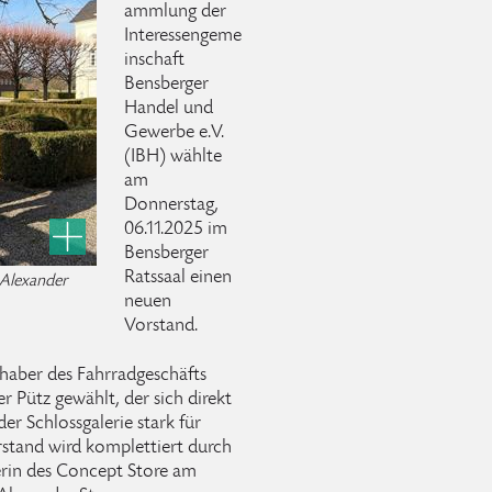
ammlung der
Interessengeme
inschaft
Bensberger
Handel und
Gewerbe e.V.
(IBH) wählte
am
Donnerstag,
06.11.2025 im
Bensberger
Ratssaal einen
 Alexander
neuen
Vorstand.
nhaber des Fahrradgeschäfts
 Pütz gewählt, der sich direkt
er Schlossgalerie stark für
rstand wird komplettiert durch
erin des Concept Store am