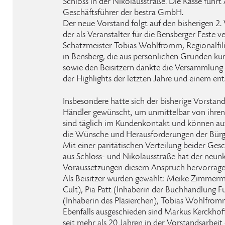
Schloss in der Nikolausstraße. Die Kasse führt 
Geschäftsführer der bestra GmbH.
Der neue Vorstand folgt auf den bisherigen 2
der als Veranstalter für die Bensberger Feste 
Schatzmeister Tobias Wohlfromm, Regionalfilia
in Bensberg, die aus persönlichen Gründen kü
sowie den Beisitzern dankte die Versammlung
der Highlights der letzten Jahre und einem e
Insbesondere hatte sich der bisherige Vorstand
Händler gewünscht, um unmittelbar von ihren E
sind täglich im Kundenkontakt und können auf 
die Wünsche und Herausforderungen der Bürg
Mit einer paritätischen Verteilung beider Ges
aus Schloss- und Nikolausstraße hat der neun
Voraussetzungen diesem Anspruch hervorrage
Als Beisitzer wurden gewählt: Meike Zimmerm
Cult), Pia Patt (Inhaberin der Buchhandlung F
(Inhaberin des Pläsierchen), Tobias Wohlfrom
Ebenfalls ausgeschieden sind Markus Kerckhoff
seit mehr als 20 Jahren in der Vorstandsarbeit