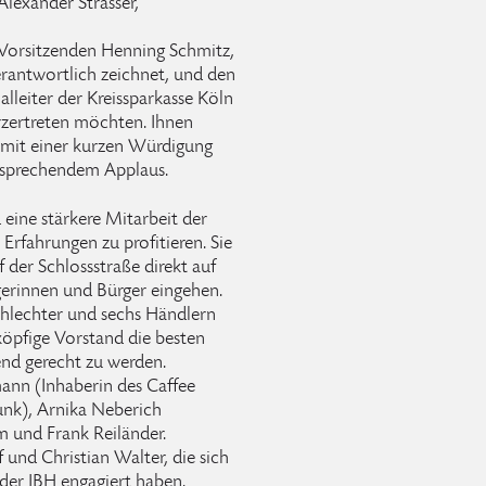
Alexander Strasser,
. Vorsitzenden Henning Schmitz,
verantwortlich zeichnet, und den
lleiter der Kreissparkasse Köln
rzertreten möchten. Ihnen
 mit einer kurzen Würdigung
ntsprechendem Applaus.
 eine stärkere Mitarbeit der
rfahrungen zu profitieren. Sie
der Schlossstraße direkt auf
erinnen und Bürger eingehen.
chlechter und sechs Händlern
köpfige Vorstand die besten
nd gerecht zu werden.
ann (Inhaberin des Caffee
unk), Arnika Neberich
m und Frank Reiländer.
 und Christian Walter, die sich
 der IBH engagiert haben.