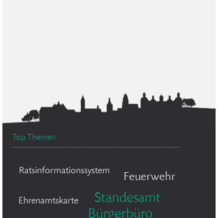
Top Themen
Ratsinformationssystem
Feuerwehr
Standesamt
Ehrenamtskarte
Bürgerbüro