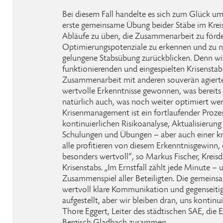
Bei diesem Fall handelte es sich zum Glück um 
erste gemeinsame Übung beider Stäbe im Kreis
Abläufe zu üben, die Zusammenarbeit zu förd
Optimierungspotenziale zu erkennen und zu n
gelungene Stabsübung zurückblicken. Denn wi
funktionierenden und eingespielten Krisenstab
Zusammenarbeit mit anderen souverän agierte.
wertvolle Erkenntnisse gewonnen, was bereits g
natürlich auch, was noch weiter optimiert we
Krisenmanagement ist ein fortlaufender Prozes
kontinuierlichen Risikoanalyse, Aktualisierun
Schulungen und Übungen – aber auch einer kr
alle profitieren von diesem Erkenntnisgewinn,
besonders wertvoll“, so Markus Fischer, Kreisd
Krisenstabs. „Im Ernstfall zählt jede Minute – 
Zusammenspiel aller Beteiligten. Die gemeins
wertvoll klare Kommunikation und gegenseitige
aufgestellt, aber wir bleiben dran, uns kontinui
Thore Eggert, Leiter des städtischen SAE, die E