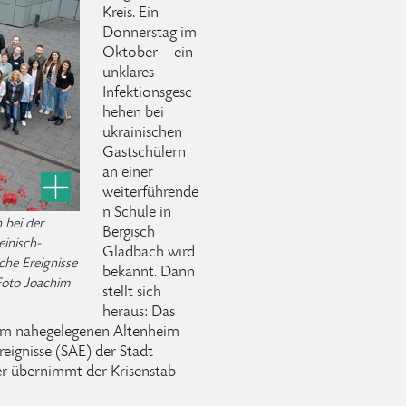
Kreis. Ein
Donnerstag im
Oktober – ein
unklares
Infektionsgesc
hehen bei
ukrainischen
Gastschülern
an einer
weiterführende
n Schule in
 bei der
Bergisch
inisch-
Gladbach wird
che Ereignisse
bekannt. Dann
Foto Joachim
stellt sich
heraus: Das
inem nahegelegenen Altenheim
reignisse (SAE) der Stadt
er übernimmt der Krisenstab