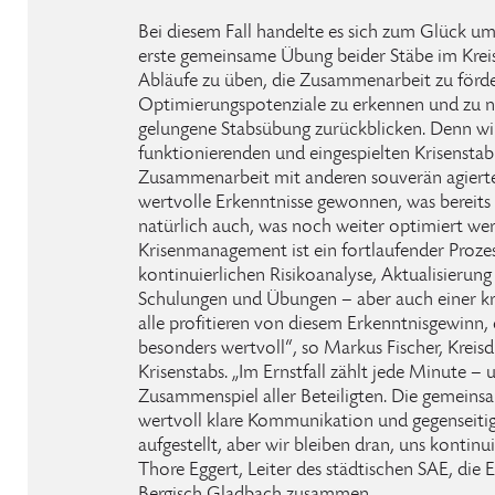
Bei diesem Fall handelte es sich zum Glück um 
erste gemeinsame Übung beider Stäbe im Kreis
Abläufe zu üben, die Zusammenarbeit zu förd
Optimierungspotenziale zu erkennen und zu n
gelungene Stabsübung zurückblicken. Denn wi
funktionierenden und eingespielten Krisenstab
Zusammenarbeit mit anderen souverän agierte.
wertvolle Erkenntnisse gewonnen, was bereits g
natürlich auch, was noch weiter optimiert we
Krisenmanagement ist ein fortlaufender Prozes
kontinuierlichen Risikoanalyse, Aktualisierun
Schulungen und Übungen – aber auch einer kr
alle profitieren von diesem Erkenntnisgewinn,
besonders wertvoll“, so Markus Fischer, Kreisd
Krisenstabs. „Im Ernstfall zählt jede Minute – 
Zusammenspiel aller Beteiligten. Die gemeins
wertvoll klare Kommunikation und gegenseitige
aufgestellt, aber wir bleiben dran, uns kontinui
Thore Eggert, Leiter des städtischen SAE, die E