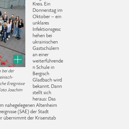
Kreis. Ein
Donnerstag im
Oktober – ein
unklares
Infektionsgesc
hehen bei
ukrainischen
Gastschülern
an einer
weiterführende
n Schule in
 bei der
Bergisch
inisch-
Gladbach wird
che Ereignisse
bekannt. Dann
Foto Joachim
stellt sich
heraus: Das
inem nahegelegenen Altenheim
reignisse (SAE) der Stadt
er übernimmt der Krisenstab