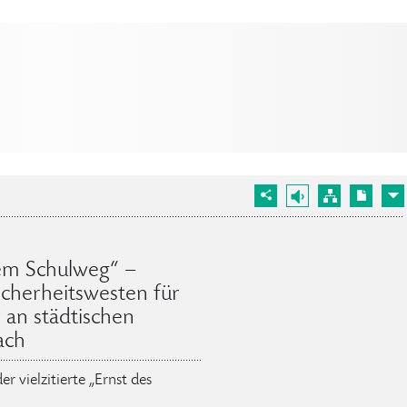
dem Schulweg“ –
cherheitswesten für
r an städtischen
ach
 vielzitierte „Ernst des