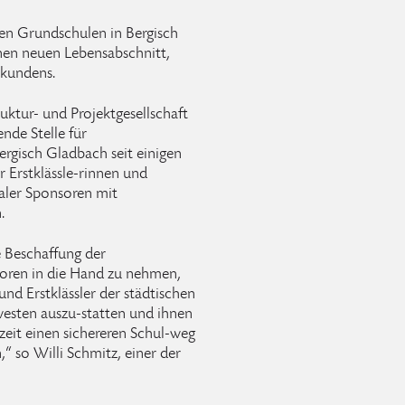
chen Grundschulen in Bergisch
inen neuen Lebensabschnitt,
rkundens.
ruktur- und Projektgesellschaft
nde Stelle für
rgisch Gladbach seit einigen
r Erstklässle-rinnen und
kaler Sponsoren mit
.
ie Beschaffung der
soren in die Hand zu nehmen,
und Erstklässler der städtischen
westen auszu-statten und ihnen
zeit einen sichereren Schul-weg
“ so Willi Schmitz, einer der