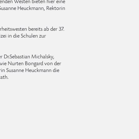
renden Westen bieten hier eine
o Susanne Heuckmann, Rektorin
heitswesten bereits ab der 37.
ei in die Schulen zur
r Dr.Sebastian Michalsky,
 sowie Nurten Bongard von der
rin Susanne Heuckmann die
ath.