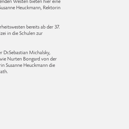
renden Westen bieten hier eine
o Susanne Heuckmann, Rektorin
heitswesten bereits ab der 37.
ei in die Schulen zur
r Dr.Sebastian Michalsky,
 sowie Nurten Bongard von der
rin Susanne Heuckmann die
ath.