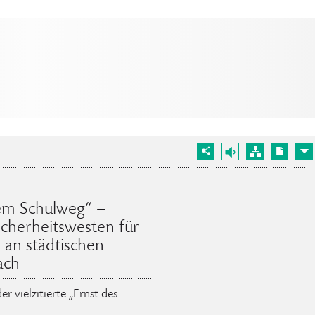
dem Schulweg“ –
cherheitswesten für
r an städtischen
ach
 vielzitierte „Ernst des