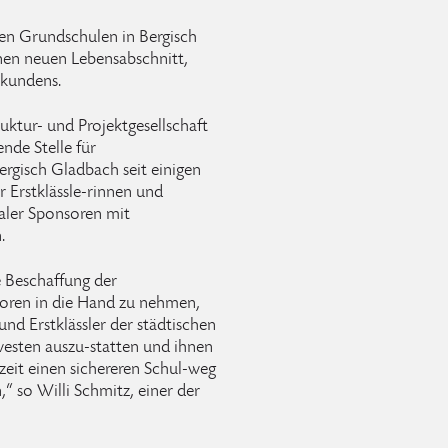
chen Grundschulen in Bergisch
inen neuen Lebensabschnitt,
rkundens.
ruktur- und Projektgesellschaft
nde Stelle für
rgisch Gladbach seit einigen
r Erstklässle-rinnen und
kaler Sponsoren mit
.
ie Beschaffung der
soren in die Hand zu nehmen,
und Erstklässler der städtischen
westen auszu-statten und ihnen
zeit einen sichereren Schul-weg
“ so Willi Schmitz, einer der