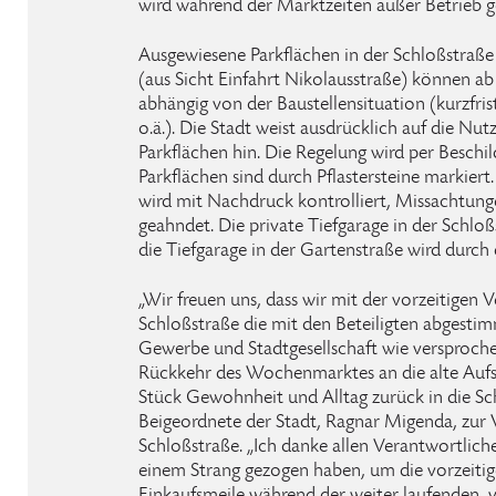
wird während der Marktzeiten außer Betrieb ge
Ausgewiesene Parkflächen in der Schloßstraße
(aus Sicht Einfahrt Nikolausstraße) können a
abhängig von der Baustellensituation (kurzfri
o.ä.). Die Stadt weist ausdrücklich auf die Nut
Parkflächen hin. Die Regelung wird per Beschi
Parkflächen sind durch Pflastersteine markiert
wird mit Nachdruck kontrolliert, Missachtun
geahndet. Die private Tiefgarage in der Schloßs
die Tiefgarage in der Gartenstraße wird durch
„Wir freuen uns, dass wir mit der vorzeitigen 
Schloßstraße die mit den Beteiligten abgesti
Gewerbe und Stadtgesellschaft wie versproche
Rückkehr des Wochenmarktes an die alte Aufst
Stück Gewohnheit und Alltag zurück in die Sch
Beigeordnete der Stadt, Ragnar Migenda, zur 
Schloßstraße. „Ich danke allen Verantwortliche
einem Strang gezogen haben, um die vorzeitig