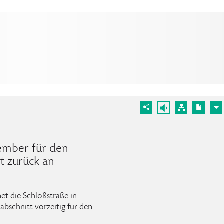
tember für den
t zurück an
t die Schloßstraße in
bschnitt vorzeitig für den