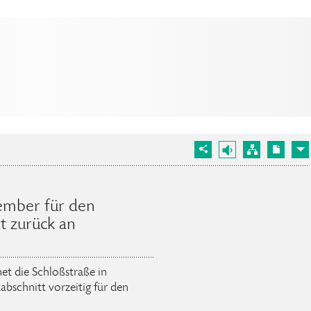
tember für den
t zurück an
t die Schloßstraße in
bschnitt vorzeitig für den