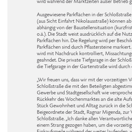
wird während der Marktzeiten außer Betrieb ge
Ausgewiesene Parkflächen in der Schloßstraße
(aus Sicht Einfahrt Nikolausstraße) können a
abhängig von der Baustellensituation (kurzfri
o.ä.). Die Stadt weist ausdrücklich auf die Nut
Parkflächen hin. Die Regelung wird per Beschi
Parkflächen sind durch Pflastersteine markiert
wird mit Nachdruck kontrolliert, Missachtun
geahndet. Die private Tiefgarage in der Schloßs
die Tiefgarage in der Gartenstraße wird durch
„Wir freuen uns, dass wir mit der vorzeitigen 
Schloßstraße die mit den Beteiligten abgesti
Gewerbe und Stadtgesellschaft wie versproche
Rückkehr des Wochenmarktes an die alte Aufst
Stück Gewohnheit und Alltag zurück in die Sch
Beigeordnete der Stadt, Ragnar Migenda, zur 
Schloßstraße. „Ich danke allen Verantwortliche
einem Strang gezogen haben, um die vorzeitig