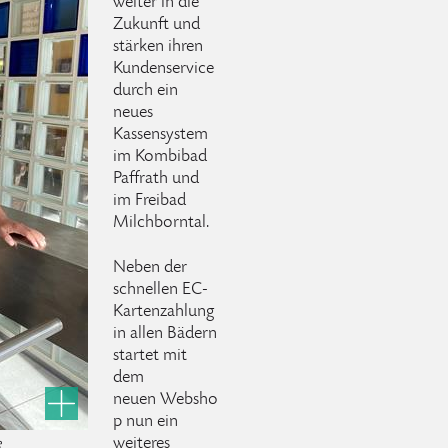
weiter in die
Zukunft und
stärken ihren
Kundenservice
durch ein
neues
Kassensystem
im Kombibad
Paffrath und
im Freibad
Milchborntal.
Neben der
schnellen EC-
Kartenzahlung
in allen Bädern
startet mit
dem
neuen Websho
p nun ein
weiteres
e