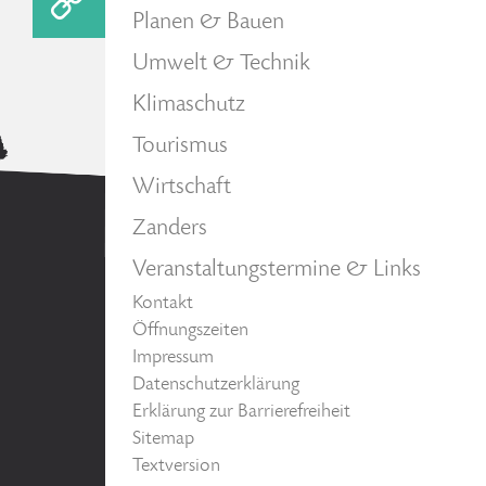
Planen & Bauen
Umwelt & Technik
Klimaschutz
Tourismus
Wirtschaft
Zanders
Veranstaltungstermine & Links
Kontakt
Öffnungszeiten
Impressum
Datenschutzerklärung
Erklärung zur Barrierefreiheit
Sitemap
Textversion