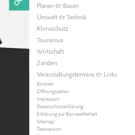
Planen & Bauen
Umwelt & Technik
Klimaschutz
Tourismus
Wirtschaft
Zanders
Veranstaltungstermine & Links
Kontakt
Öffnungszeiten
Impressum
Datenschutzerklärung
Erklärung zur Barrierefreiheit
Sitemap
Textversion