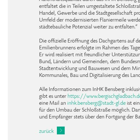
entfaltet die in Teilen umgestaltete Schloßstr
Handel, Gewerbe und die Stadtgesellschaft pro
Umfeld der modernisierten Flaniermeile werde
städtebauliche Potenzial weiter zu entfalten.“
Die offizielle Eröffnung des Dachgartens auf 
Emilienbrunnens erfolgte im Rahmen des Tage
Er wird realisiert mit freundlicher Unterstüt
Bund, Ländern und Gemeinden, dem Bundesm
Stadtentwicklung und Bauwesen und dem Mini
Kommunales, Bau und Digitalisierung des Lan
Alle Informationen zum InHK Bensberg inklus
gibt es unter
https://www.bergischgladbach.de
eine Mail an
inhk
.
bensberg
@
stadt-gl
.
de
ist ei
für den Umbau der Schloßstraße möglich. Dam
und Empfänger stets über den Fortgang der 
zurück