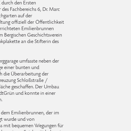
 durch den Ersten
des Fachbereichs 6, Dr. Marc
chgarten auf der
ng offiziell der Öffentlichkeit
errichteten Emilienbrunnen
m Bergischen Geschichtsverein
kplakette an die Stifterin des
rggarage umfasste neben der
ge einer bunten und
h die Überarbeitung der
reuzung Schloßstraße /
fläche geschaffen. Der Umbau
adtGrün und konnte in einer
n.
r dem Emilienbrunnen, der im
gt wurde und von
oss mit bequemen Wegungen für