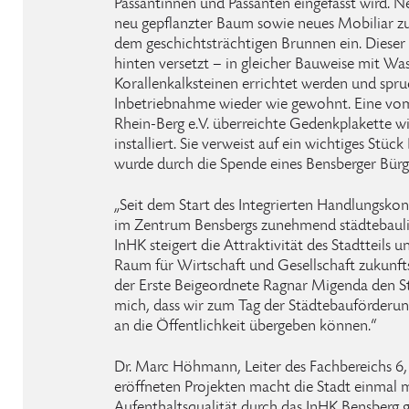
Passantinnen und Passanten eingefasst wird. N
neu gepflanzter Baum sowie neues Mobiliar z
dem geschichtsträchtigen Brunnen ein. Dieser
hinten versetzt – in gleicher Bauweise mit Wa
Korallenkalksteinen errichtet werden und sprud
Inbetriebnahme wieder wie gewohnt. Eine vom
Rhein-Berg e.V. überreichte Gedenkplakette 
installiert. Sie verweist auf ein wichtiges Stü
wurde durch die Spende eines Bensberger Bürg
„Seit dem Start des Integrierten Handlungsko
im Zentrum Bensbergs zunehmend städtebaulich
InHK steigert die Attraktivität des Stadtteils
Raum für Wirtschaft und Gesellschaft zukunfts
der Erste Beigeordnete Ragnar Migenda den Ste
mich, dass wir zum Tag der Städtebauförderun
an die Öffentlichkeit übergeben können.“
Dr. Marc Höhmann, Leiter des Fachbereichs 6, 
eröffneten Projekten macht die Stadt einmal 
Aufenthaltsqualität durch das InHK Bensberg g