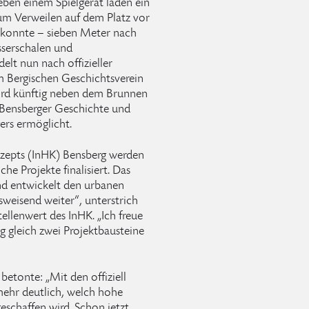
eben einem Spielgerät laden ein
um Verweilen auf dem Platz vor
 konnte – sieben Meter nach
sserschalen und
elt nun nach offizieller
 Bergischen Geschichtsverein
wird künftig neben dem Brunnen
ck Bensberger Geschichte und
ers ermöglicht.
nzepts (InHK) Bensberg werden
e Projekte finalisiert. Das
 und entwickelt den urbanen
weisend weiter“, unterstrich
llenwert des InHK. „Ich freue
g gleich zwei Projektbausteine
betonte: „Mit den offiziell
mehr deutlich, welch hohe
eschaffen wird. Schon jetzt