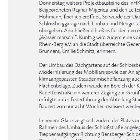
Donnerstag weitere Projektbausteine des InHK
Beigeordneten Ragnar Migenda und den Leiter 
Höhmann, feierlich eröffnet. So wurde der Da
Schlossberggarage nach Umbau und Neugestaltu
übergeben. Anschließend hieß es für den neu 
„Wasser marsch!“. Künftig wird zudem eine vo
Rhein-Berg e.V. an die Stadt überreichte Geden
Brunnens, Emilie Schmitz, erinnern.
Der Umbau des Dachgartens auf der Schlossbe
Modernisierung des Mobiliars sowie der Anla
klimaangepassten Staudenmischpflanzung auc
Flächenbeläge. Zudem wurde im Bereich der K
Kadettenstraße ein weiterer Zugang zur Grün
erfolgte unter Federführung der Abteilung St
Bauzeit von nur acht Wochen realisiert werde
In neuem Glanz zeigt sich zudem der Platz vo
Rahmen des Umbaus der Schloßstraße angele
Treppenaufgängen Richtung Bensberger Schl