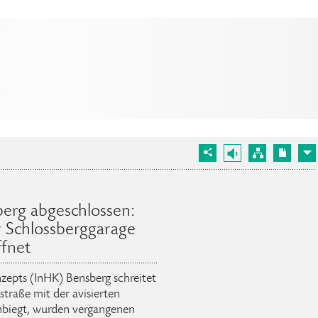
berg abgeschlossen:
 Schlossberggarage
ffnet
epts (InHK) Bensberg schreitet
traße mit der avisierten
inbiegt, wurden vergangenen