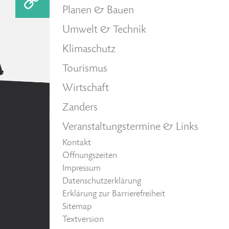
Planen & Bauen
Umwelt & Technik
Klimaschutz
Tourismus
Wirtschaft
Zanders
Veranstaltungstermine & Links
Kontakt
Öffnungszeiten
Impressum
Datenschutzerklärung
Erklärung zur Barrierefreiheit
Sitemap
Textversion