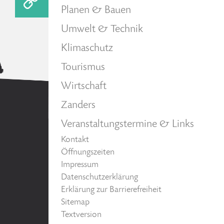
Planen & Bauen
Umwelt & Technik
Klimaschutz
Tourismus
Wirtschaft
Zanders
Veranstaltungstermine & Links
Kontakt
Öffnungszeiten
Impressum
Datenschutzerklärung
Erklärung zur Barrierefreiheit
Sitemap
Textversion