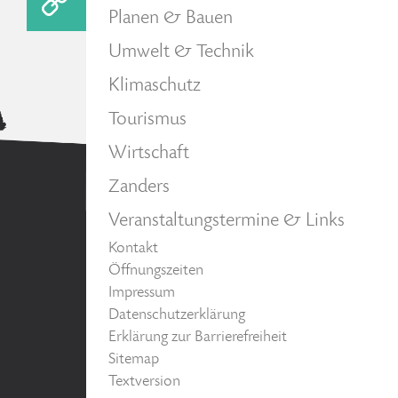
Planen & Bauen
Umwelt & Technik
Klimaschutz
Tourismus
Wirtschaft
Zanders
Veranstaltungstermine & Links
Kontakt
Öffnungszeiten
Impressum
Datenschutzerklärung
Erklärung zur Barrierefreiheit
Sitemap
Textversion