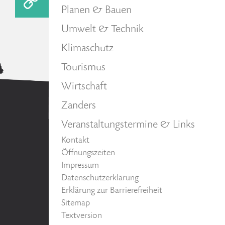
Planen & Bauen
Umwelt & Technik
Klimaschutz
Tourismus
Wirtschaft
Zanders
Veranstaltungstermine & Links
Kontakt
Öffnungszeiten
Impressum
Datenschutzerklärung
Erklärung zur Barrierefreiheit
Sitemap
Textversion