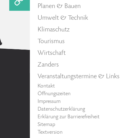
Planen & Bauen
Umwelt & Technik
Klimaschutz
Tourismus
Wirtschaft
Zanders
Veranstaltungstermine & Links
Kontakt
Öffnungszeiten
Impressum
Datenschutzerklärung
Erklärung zur Barrierefreiheit
Sitemap
Textversion