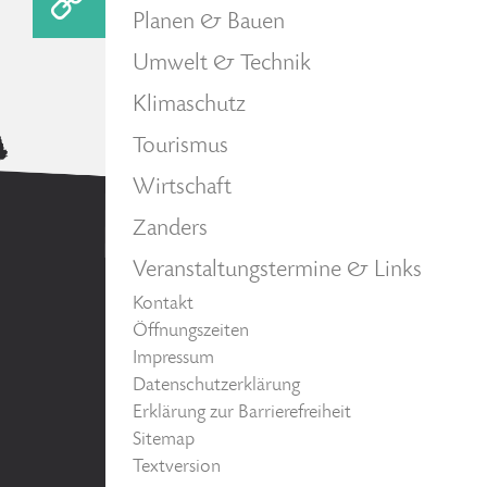
Planen & Bauen
Umwelt & Technik
Klimaschutz
Tourismus
Wirtschaft
Zanders
Veranstaltungstermine & Links
Kontakt
Öffnungszeiten
Impressum
Datenschutzerklärung
Erklärung zur Barrierefreiheit
Sitemap
Textversion